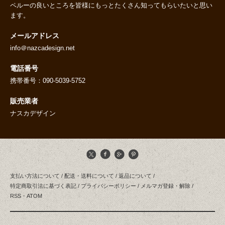
ペルーの良いところを皆様にもっとたくさん知ってもらいたいと思い
ます。
メールアドレス
info＠nazcadesign.net
電話番号
携帯番号：090-5039-5752
販売業者
ナスカデザイン
支払い方法について
/
配送・送料について
/
返品について
/
特定商取引法に基づく表記
/
プライバシーポリシー
/
メルマガ登録・解除
/
RSS
・
ATOM