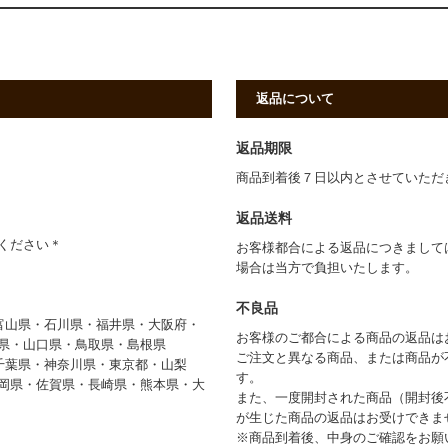
返品について
返品期限
商品到着後７日以内とさせていただ
返品送料
ください＊
お客様都合による返品につきまして
場合は当方で負担いたします。
》
不良品
富山県・石川県・福井県・大阪府・
お客様のご都合による商品の返品は
県・山口県・鳥取県・島根県
ご注文と異なる商品、または商品が
千葉県・神奈川県・東京都・山梨
す。
岡県・佐賀県・長崎県・熊本県・大
また、一度開封された商品（開封後
が生じた商品の返品はお受けできま
※商品到着後、中身のご確認をお願