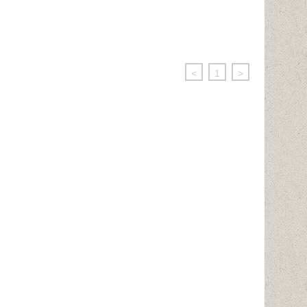
<
1
>