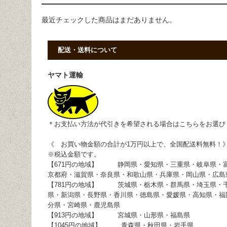
最近チェックした商品はまだありません。
配送・送料について
ヤマト運輸
＊お支払い方法が代引きを希望される場合はこちらをお選び
《 お買い物金額の合計が1万円以上で、全国配送料無料！
※税込金額です。
【671円の地域】 静岡県・愛知県・三重県・岐阜県・
京都府・滋賀県・奈良県・和歌山県・兵庫県・岡山県・広島
【781円の地域】 茨城県・栃木県・群馬県・埼玉県・
県・新潟県・長野県・香川県・徳島県・愛媛県・高知県・福
分県・宮崎県・鹿児島県
【913円の地域】 宮城県・山形県・福島県
【1045円の地域】 青森県・秋田県・岩手県