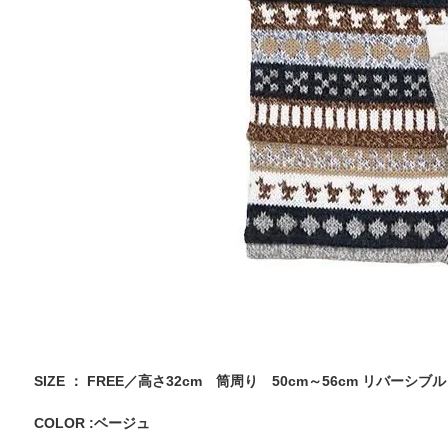
SIZE ： FREE／高さ32cm 筒周り 50cm～56cm リバーシブル
COLOR :ベージュ