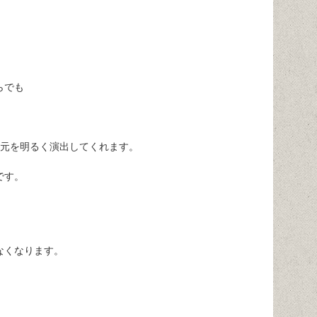
らでも
手元を明るく演出してくれます。
です。
。
なくなります。